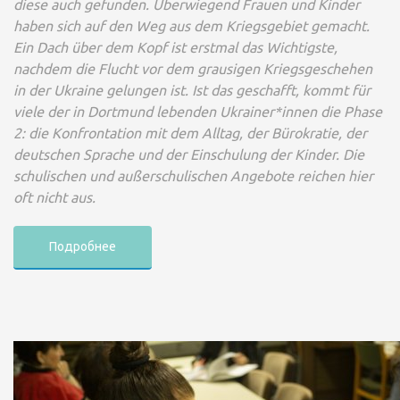
diese auch gefunden. Überwiegend Frauen und Kinder
haben sich auf den Weg aus dem Kriegsgebiet gemacht.
Ein Dach über dem Kopf ist erstmal das Wichtigste,
nachdem die Flucht vor dem grausigen Kriegsgeschehen
in der Ukraine gelungen ist. Ist das geschafft, kommt für
viele der in Dortmund lebenden Ukrainer*innen die Phase
2: die Konfrontation mit dem Alltag, der Bürokratie, der
deutschen Sprache und der Einschulung der Kinder. Die
schulischen und außerschulischen Angebote reichen hier
oft nicht aus.
Подробнее