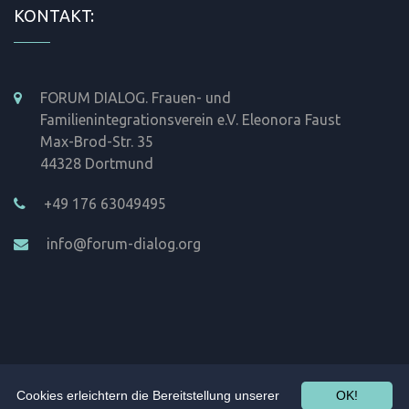
KONTAKT:
FORUM DIALOG. Frauen- und
Familienintegrationsverein e.V. Eleonora Faust
Max-Brod-Str. 35
44328 Dortmund
+49 176 63049495
info@forum-dialog.org
Cookies erleichtern die Bereitstellung unserer
OK!
Copyright 2026 ©
Forum Dialog
. Designed by
TourDesign